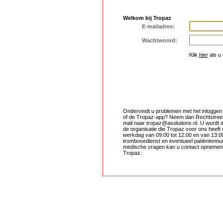
Welkom bij Tropaz
E-mailadres:
Wachtwoord:
Klik
hier
als u
Ondervindt u problemen met het inloggen
of de Tropaz-app? Neem dan Rechtstreek
mail naar tropaz@asolutions.nl. U wordt 
de organisatie die Tropaz voor ons heeft
werkdag van 09:00 tot 12:00 en van 13:0
trombosedienst en eventueel patiëntennu
medische vragen kan u contact opnemen m
Tropaz.